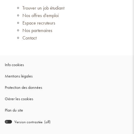
Trouver un job étudiant
Nos offres d'emploi
Espace recruteurs
Nos partenaires
Contact
(ouvre
Info cookies
dans
(ouvre
Mentions légales
une
dans
nouvelle
(ouvre
Protection des données
une
fenêtre)
dans
nouvelle
Gérer les cookies
une
fenêtre)
nouvelle
Plan du site
fenêtre)
Version contrastée (
off
)
bridge.components.footer.high-
contrast.on.srLabel