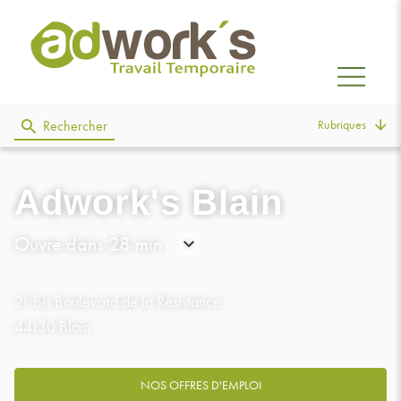
Rubriques
Rechercher
Adwork's Blain
Ouvre dans 28 min
Consulter
les
21 Bis Boulevard de la Résistance
horaires
44130 Blain
NOS OFFRES D'EMPLOI