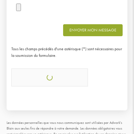
ENVOYER MON MESSAGE
Tous les champs précédés d'une astérisque (*) sont nécessaires pour
la soumission du formulaire.
Les données personnelles que vous nous communiquez sont utilisées par Adwork's
Blain aux seules fins de répondre à votre demande. Les données obligatoires vous
sont signalées par un astérisque.
En savoir plus sur l'utilisation de vos données et sur