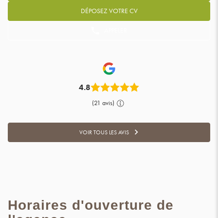
DÉPOSEZ VOTRE CV
APPELER
AFFICHER
LE
NUMÉRO
DE
TÉLÉPHONE
DU
POINT
4.8
DE
VENTE
(21 avis)
ADWORK'S
BLAIN
VOIR TOUS LES AVIS
VOIR
TOUS
LES
AVIS
Horaires d'ouverture de