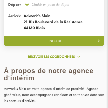
Départ
,
À
trouver
proximité
un
Arrivée
Adwork's Blain
point
21 Bis Boulevard de la Résistance
de
44130 Blain
vente
GroupeAdworks
ITINÉRAIRE
JUSQU'AU
POINT
DE
VENTE
RECEVOIR LES COORDONNÉES
ADWORK'S
RECEVOIR
BLAIN
LES
À propos de notre agence
COORDONNÉES
d'intérim
Adwork's Blain est votre agence d'intérim de proximité. Agence
généraliste, nous accompagnons candidats et entreprises dans tous
les secteurs d'activité.