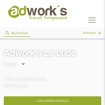
Rubriques
Rechercher
Adwork's Le Lude
Fermé
Consulter
les
1 Place de l'Hôtel de Ville
horaires
72800 Le Lude
NOS OFFRES D'EMPLOI