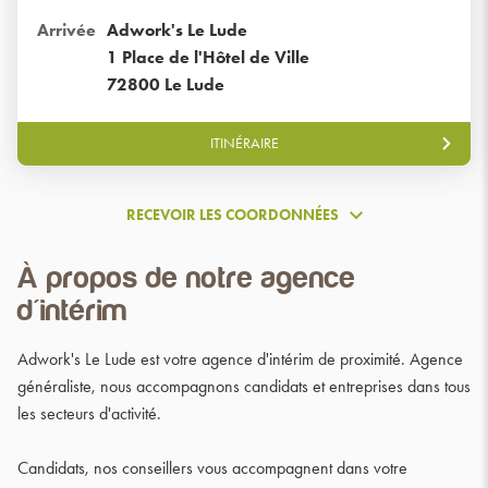
trouver
proximité
un
Arrivée
Adwork's Le Lude
point
1 Place de l'Hôtel de Ville
de
72800 Le Lude
vente
GroupeAdworks
ITINÉRAIRE
JUSQU'AU
POINT
DE
VENTE
RECEVOIR LES COORDONNÉES
ADWORK'S
RECEVOIR
LE
LES
LUDE
À propos de notre agence
COORDONNÉES
d'intérim
Adwork's Le Lude est votre agence d'intérim de proximité. Agence
généraliste, nous accompagnons candidats et entreprises dans tous
les secteurs d'activité.
Candidats, nos conseillers vous accompagnent dans votre