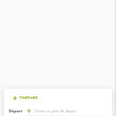
ITINÉRAIRE
Départ
,
À