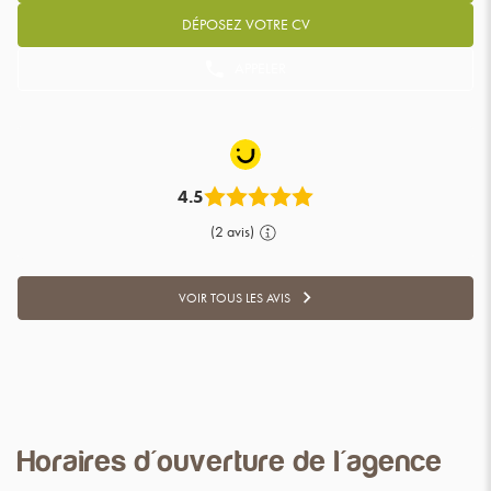
DÉPOSEZ VOTRE CV
APPELER
AFFICHER
LE
NUMÉRO
DE
TÉLÉPHONE
DU
POINT
4.5
DE
VENTE
(2 avis)
ADWORK'S
LE
LUDE
VOIR TOUS LES AVIS
VOIR
TOUS
LES
AVIS
Horaires d'ouverture de l'agence