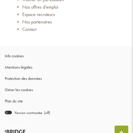
Nos offres d'emploi
Espace recruteurs
Nos partenaires
Contact
(ouvre
Info cookies
dans
(ouvre
Mentions légales
une
dans
nouvelle
(ouvre
Protection des données
une
fenêtre)
dans
nouvelle
Gérer les cookies
une
fenêtre)
nouvelle
Plan du site
fenêtre)
Version contrastée (
off
)
bridge.components.footer.high-
contrast.on.srLabel
Store Locator
(ouvre