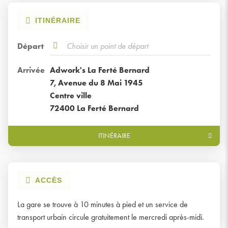
ITINÉRAIRE
Départ
,
À
trouver
proximité
un
Arrivée
Adwork's La Ferté Bernard
point
7, Avenue du 8 Mai 1945
de
Centre ville
vente
72400 La Ferté Bernard
GroupeAdworks
ITINÉRAIRE
JUSQU'AU
POINT
DE
VENTE
ADWORK'S
ACCÈS
LA
FERTÉ
BERNARD
La gare se trouve à 10 minutes à pied et un service de
transport urbain circule gratuitement le mercredi après-midi.