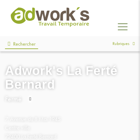
Rubriques
Rechercher
Adwork's La Ferté
Bernard
Fermé
Consulter
les
7, Avenue du 8 Mai 1945
horaires
Centre ville
72400 La Ferté Bernard