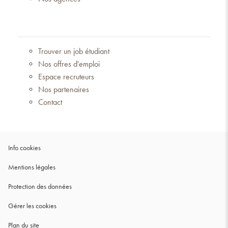
Trouver un job étudiant
Nos offres d'emploi
Espace recruteurs
Nos partenaires
Contact
(ouvre
Info cookies
dans
(ouvre
Mentions légales
une
dans
nouvelle
(ouvre
Protection des données
une
fenêtre)
dans
nouvelle
Gérer les cookies
une
fenêtre)
nouvelle
Plan du site