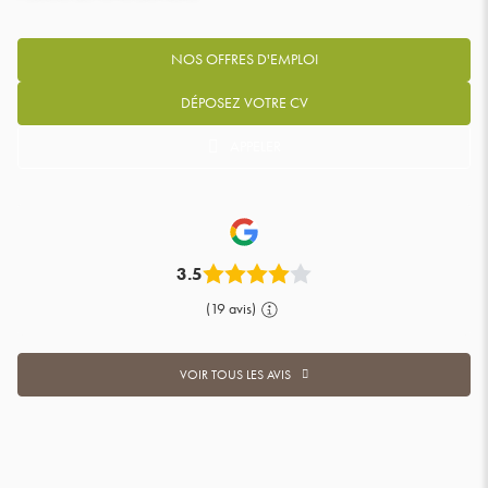
NOS OFFRES D'EMPLOI
DÉPOSEZ VOTRE CV
APPELER
AFFICHER
LE
NUMÉRO
DE
TÉLÉPHONE
DU
POINT
3.5
DE
VENTE
(19 avis)
ADWORK'S
LA
FERTÉ
VOIR TOUS LES AVIS
BERNARD
VOIR
TOUS
LES
AVIS