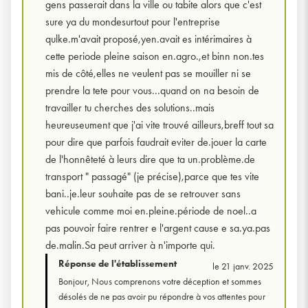
gens passerait dans la ville ou tabite alors que c'est
sure ya du mondesurtout pour l'entreprise
qulke.m'avait proposé,yen.avait es intérimaires à
cette periode pleine saison en.agro.,et binn non.tes
mis de côté,elles ne veulent pas se mouiller ni se
prendre la tete pour vous...quand on na besoin de
travailler tu cherches des solutions..mais
heureuseument que j'ai vite trouvé ailleurs,breff tout sa
pour dire que parfois faudrait eviter de.jouer la carte
de l'honnêteté à leurs dire que ta un.problème.de
transport " passagé" (je précise),parce que tes vite
bani..je.leur souhaite pas de se retrouver sans
vehicule comme moi en.pleine.période de noel..a
pas pouvoir faire rentrer e l'argent cause e sa.ya.pas
de.malin.Sa peut arriver à n'importe qui.
Réponse de l'établissement
le 21 janv. 2025
Bonjour, Nous comprenons votre déception et sommes
désolés de ne pas avoir pu répondre à vos attentes pour