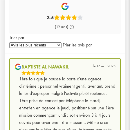
3.5
(19 avis)
Trier par
Trier les avis par
le 17 oct. 2025
BAPTISTE AL NAWAKIL
5
1ère fois que je pousse la porte d'une agence
Étoiles
d'intérime : personnel vraiment gentil, avenant, prend
Sur
le tps d'expliquer malgré l'activité plutôt soutenue.
5
1ère prise de contact par téléphone le mardi,
entretien en agence le jeudi, positionné sur une 1ère
mission commençant lundi : soit environ 3 à 4 jours
ouvrés pour avoir une 1ère mission... Même si ce
n'est pas le métier de mes rêves, je trouve que cette