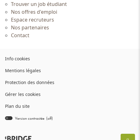
Trouver un job étudiant
Nos offres d'emploi
Espace recruteurs
Nos partenaires
Contact
(ouvre
Info cookies
dans
(ouvre
Mentions légales
une
dans
nouvelle
(ouvre
Protection des données
une
fenêtre)
dans
nouvelle
Gérer les cookies
une
fenêtre)
nouvelle
Plan du site
fenêtre)
Version contrastée (
off
)
bridge.components.footer.high-
contrast.on.srLabel
Store Locator
(ouvre