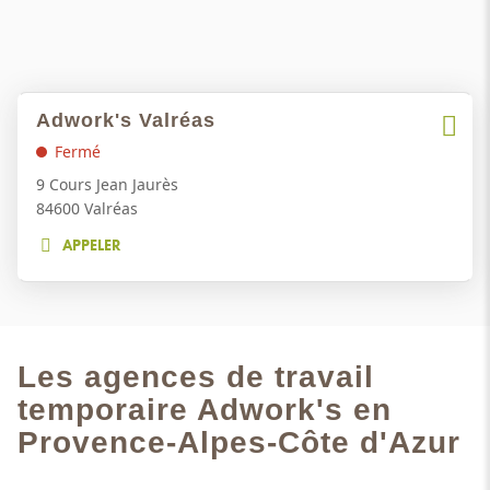
Appuyer
Adwork's Valréas
Point
sur
Plus
de
Fermé
la
d'opti
vente
touche
9 Cours Jean Jaurès
ENTRÉE
:
84600 Valréas
pour
APPELER
obtenir
AFFICHER
de
LE
NUMÉRO
plus
DE
amples
TÉLÉPHONE
informations
DU
Les agences de travail
POINT
DE
temporaire Adwork's en
VENTE
Provence-Alpes-Côte d'Azur
ADWORK'S
VALRÉAS