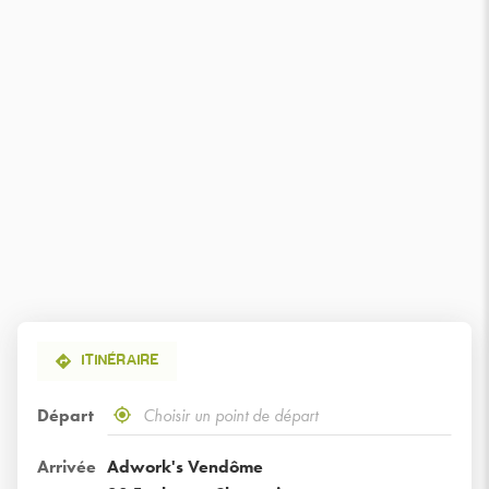
ITINÉRAIRE
Départ
,
À
trouver
proximité
un
Arrivée
Adwork's Vendôme
point