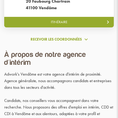
20 Faubourg Chartrain
de
41100 Vendôme
vente
GroupeAdworks
ITINÉRAIRE
JUSQU'AU
POINT
DE
VENTE
RECEVOIR LES COORDONNÉES
ADWORK'S
RECEVOIR
VENDÔME
LES
À propos de notre agence
COORDONNÉES
d'intérim
Adwork's Vendôme est votre agence d'intérim de proximité.
Agence généraliste, nous accompagnons candidats et entreprises
dans tous les secteurs d'activité.
Candidats, nos conseillers vous accompagnent dans votre
recherche. Nous proposons des offres d'emploi en intérim, CDD et
CDI à Vendôme et aux alentours, adaptées à votre profil et