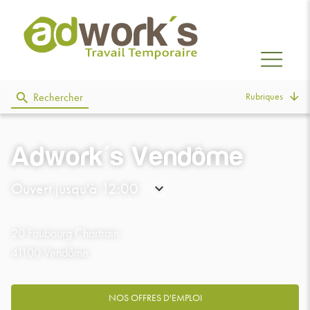
Rubriques
Rechercher
Adwork's Vendôme
Ouvert jusqu'à 12:00
Consulter
les
20 Faubourg Chartrain
horaires
41100 Vendôme
NOS OFFRES D'EMPLOI