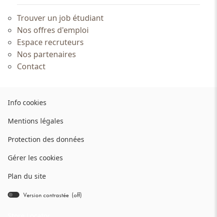
Trouver un job étudiant
Nos offres d'emploi
Espace recruteurs
Nos partenaires
Contact
(ouvre
Info cookies
dans
(ouvre
Mentions légales
une
dans
nouvelle
(ouvre
Protection des données
une
fenêtre)
dans
nouvelle
Gérer les cookies
une
fenêtre)
nouvelle
Plan du site
fenêtre)
Version contrastée (
off
)
bridge.components.footer.high-
contrast.on.srLabel
Store Locator