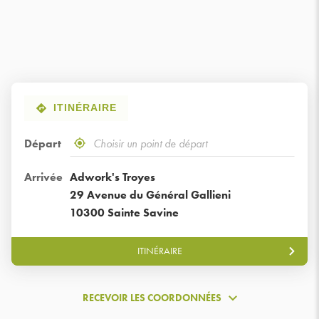
ITINÉRAIRE
Départ
,
À
trouver
proximité
un
Arrivée
Adwork's Troyes
point
29 Avenue du Général Gallieni
de
10300 Sainte Savine
vente
GroupeAdworks
ITINÉRAIRE
JUSQU'AU
POINT
DE
VENTE
RECEVOIR LES COORDONNÉES
ADWORK'S
RECEVOIR
TROYES