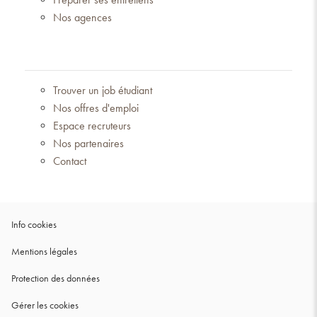
Nos agences
Trouver un job étudiant
Nos offres d'emploi
Espace recruteurs
Nos partenaires
Contact
(ouvre
Info cookies
dans
(ouvre
Mentions légales
une
dans
nouvelle
(ouvre
Protection des données
une
fenêtre)
dans
nouvelle
Gérer les cookies
une
fenêtre)