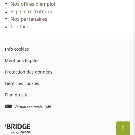
Nos offres d'emploi
Espace recruteurs
Nos partenaires
Contact
(ouvre
Info cookies
dans
(ouvre
Mentions légales
une
dans
nouvelle
(ouvre
Protection des données
une
fenêtre)
dans
nouvelle
Gérer les cookies
une
fenêtre)
nouvelle
Plan du site
fenêtre)
Version contrastée (
off
)
bridge.components.footer.high-
contrast.on.srLabel
Store Locator
(ouvre
dans
REMO
(NAVI