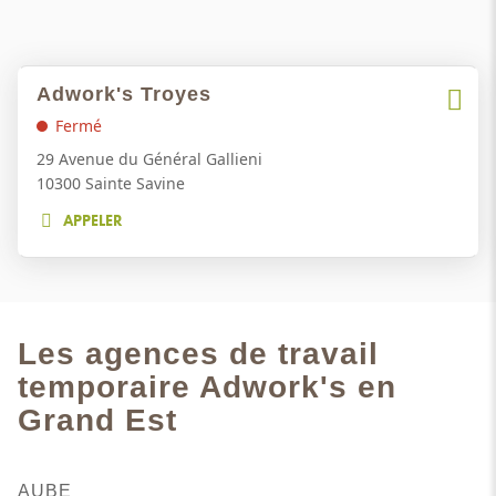
Appuyer
Adwork's Troyes
Point
sur
Plus
de
Fermé
la
d'opti
vente
touche
29 Avenue du Général Gallieni
ENTRÉE
:
10300 Sainte Savine
pour
APPELER
obtenir
AFFICHER
de
LE
NUMÉRO
plus
DE
amples
TÉLÉPHONE
informations
DU
Les agences de travail
POINT
DE
temporaire Adwork's en
VENTE
Grand Est
ADWORK'S
TROYES
AUBE