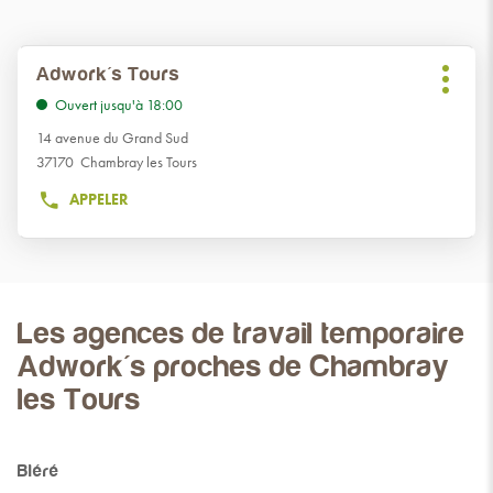
Appuyer
Adwork's Tours
Point
sur
Plus
de
Ouvert jusqu'à 18:00
la
d'optio
vente
touche
14 avenue du Grand Sud
ENTRÉE
:
37170 Chambray les Tours
pour
APPELER
obtenir
AFFICHER
de
LE
NUMÉRO
plus
DE
amples
TÉLÉPHONE
informations
DU
Les agences de travail temporaire
POINT
DE
Adwork's proches de Chambray
VENTE
les Tours
ADWORK'S
TOURS
Bléré