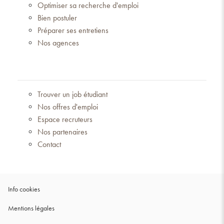
Optimiser sa recherche d'emploi
Bien postuler
Préparer ses entretiens
Nos agences
Trouver un job étudiant
Nos offres d'emploi
Espace recruteurs
Nos partenaires
Contact
(ouvre
Info cookies
dans
(ouvre
Mentions légales
une
dans
nouvelle