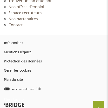
Trouver un job étudiant
Nos offres d'emploi
Espace recruteurs
Nos partenaires
Contact
(ouvre
Info cookies
dans
(ouvre
Mentions légales
une
dans
nouvelle
(ouvre
Protection des données
une
fenêtre)
dans
nouvelle
Gérer les cookies
une
fenêtre)
nouvelle
Plan du site
fenêtre)
Version contrastée (
off
)
bridge.components.footer.high-
contrast.on.srLabel
Store Locator
(ouvre