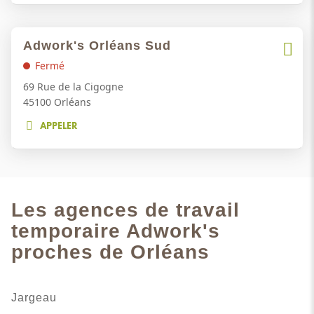
LE
NUMÉRO
amples
DE
informations
Appuyer
TÉLÉPHONE
Adwork's Orléans Sud
Point
sur
DU
Plus
de
Fermé
la
POINT
d'opti
DE
vente
touche
69 Rue de la Cigogne
VENTE
ENTRÉE
:
45100 Orléans
ADWORK'S
pour
ORLÉANS
APPELER
obtenir
AFFICHER
COLOMBIER
de
LE
NUMÉRO
plus
DE
amples
TÉLÉPHONE
informations
DU
Les agences de travail
POINT
DE
temporaire Adwork's
VENTE
proches de Orléans
ADWORK'S
ORLÉANS
SUD
Jargeau