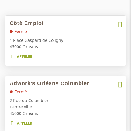
Appuyer
Côté Emploi
Point
sur
Plus
de
Fermé
la
d'opti
vente
touche
1 Place Gaspard de Coligny
ENTRÉE
:
45000 Orléans
pour
APPELER
obtenir
AFFICHER
de
LE
NUMÉRO
plus
DE
amples
Appuyer
TÉLÉPHONE
Adwork's Orléans Colombier
informations
Point
sur
DU
Plus
de
Fermé
la
POINT
d'opti
DE
vente
touche
2 Rue du Colombier
VENTE
ENTRÉE
:
Centre ville
CÔTÉ
pour
45000 Orléans
EMPLOI
obtenir
APPELER
de
AFFICHER
plus