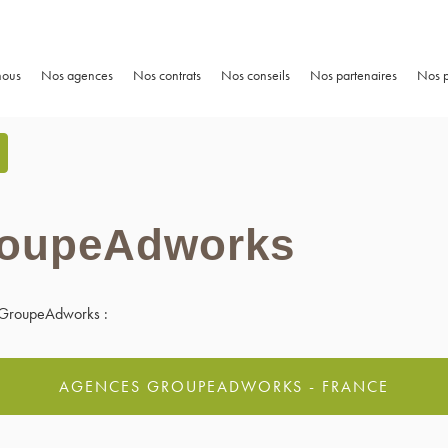
nous
Nos agences
Nos contrats
Nos conseils
Nos partenaires
Nos p
GroupeAdworks
te GroupeAdworks :
AGENCES GROUPEADWORKS - FRANCE